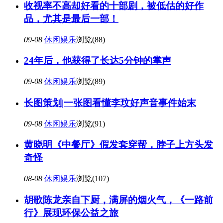
收视率不高却好看的十部剧，被低估的好作
品，尤其是最后一部！
09-08
休闲娱乐
浏览(88)
24年后，他获得了长达5分钟的掌声
09-08
休闲娱乐
浏览(89)
长图策划|一张图看懂李玟好声音事件始末
09-08
休闲娱乐
浏览(91)
黄晓明《中餐厅》假发套穿帮，脖子上方头发
奇怪
08-08
休闲娱乐
浏览(107)
胡歌陈龙亲自下厨，满屏的烟火气，《一路前
行》展现环保公益之旅