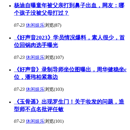
杨迪自曝童年被父亲打到鼻子出血，网友：哪
个孩子没被父母打过？
07-23
休闲娱乐
浏览(87)
《好声音2023》学员情况爆料，素人很少，首
位回锅肉选手曝光
07-23
休闲娱乐
浏览(107)
《好声音》录制导师坐位图曝出，周华健稳坐c
位，潘玮柏紧靠边
07-23
休闲娱乐
浏览(103)
《玉骨遥》出现罗生门！关于妆发的问题，造
型师不点名批评任敏
07-23
休闲娱乐
浏览(101)