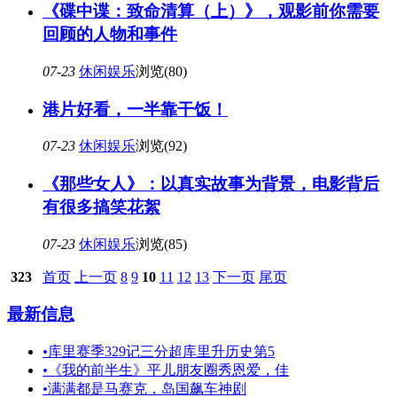
《碟中谍：致命清算（上）》，观影前你需要
回顾的人物和事件
07-23
休闲娱乐
浏览(80)
港片好看，一半靠干饭！
07-23
休闲娱乐
浏览(92)
《那些女人》：以真实故事为背景，电影背后
有很多搞笑花絮
07-23
休闲娱乐
浏览(85)
323
首页
上一页
8
9
10
11
12
13
下一页
尾页
最新信息
•
库里赛季329记三分超库里升历史第5
•
《我的前半生》平儿朋友圈秀恩爱，佳
•
满满都是马赛克，岛国飙车神剧