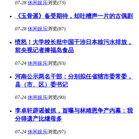
07-28
休闲娱乐
浏览(73)
《玉骨遥》备受期待，却吐槽声一片的古偶剧
07-28
休闲娱乐
浏览(87)
愤怒！大学校长批中国干涉日本核污水排放，
前央视记者捧福岛食品
07-24
休闲娱乐
浏览(93)
河南公示两名干部：分别拟任省辖市委常委，
县（市、区）委书记
07-24
休闲娱乐
浏览(90)
李卓轩辟谣被抓，首曝与林靖恩争产内幕：我
分得遗产比继母多
07-24
休闲娱乐
浏览(97)