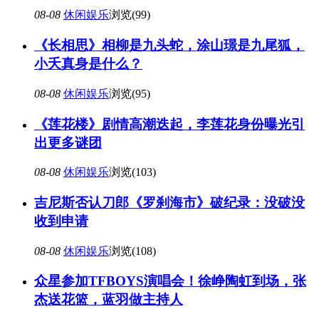
08-08
休闲娱乐
浏览(99)
《长相思》相柳是九头蛇，涂山璟是九尾狐，
小夭真身是什么？
08-08
休闲娱乐
浏览(95)
《莲花楼》剧情高潮迭起，李莲花身份曝光引
出更多谜团
08-08
休闲娱乐
浏览(103)
吉尼斯否认刀郎《罗刹海市》破纪录：没破没
收到申请
08-08
休闲娱乐
浏览(108)
众星参加TFBOYS演唱会！徐峥陶虹到场，张
杰送花篮，蓝羽做主持人