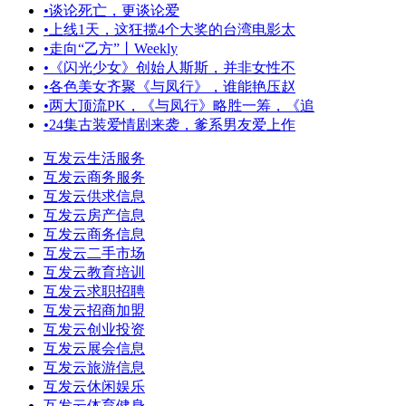
•
谈论死亡，更谈论爱
•
上线1天，这狂揽4个大奖的台湾电影太
•
走向“乙方”丨Weekly
•
《闪光少女》创始人斯斯，并非女性不
•
各色美女齐聚《与凤行》，谁能艳压赵
•
两大顶流PK，《与凤行》略胜一筹，《追
•
24集古装爱情剧来袭，爹系男友爱上作
互发云生活服务
互发云商务服务
互发云供求信息
互发云房产信息
互发云商务信息
互发云二手市场
互发云教育培训
互发云求职招聘
互发云招商加盟
互发云创业投资
互发云展会信息
互发云旅游信息
互发云休闲娱乐
互发云体育健身