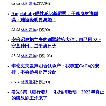
08-08
休闲娱乐
浏览(94)
Angelababy晒性感比基尼照，干瘪身材遭嘲
讽：难怪晓明要离婚！
08-08
休闲娱乐
浏览(90)
安倍昭惠把亡夫的别墅转给大伯，自己回乡下
守墓种田，过平淡日子
07-28
休闲娱乐
浏览(103)
李玟丈夫发声明否认争产：我尊重CoCo的安
排，不会参与财产分配
07-28
休闲娱乐
浏览(90)
看完6集《潜行者》，我难掩激动，2023年真正
的谍战剧王炸来了