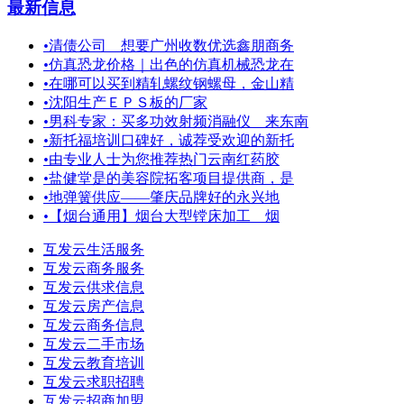
最新信息
•
清债公司＿想要广州收数优选鑫朋商务
•
仿真恐龙价格｜出色的仿真机械恐龙在
•
在哪可以买到精轧螺纹钢螺母，金山精
•
沈阳生产ＥＰＳ板的厂家
•
男科专家：买多功效射频消融仪＿来东南
•
新托福培训口碑好，诚荐受欢迎的新托
•
由专业人士为您推荐热门云南红药胶
•
盐健堂是的美容院拓客项目提供商，是
•
地弹簧供应——肇庆品牌好的永兴地
•
【烟台通用】烟台大型镗床加工 烟
互发云生活服务
互发云商务服务
互发云供求信息
互发云房产信息
互发云商务信息
互发云二手市场
互发云教育培训
互发云求职招聘
互发云招商加盟