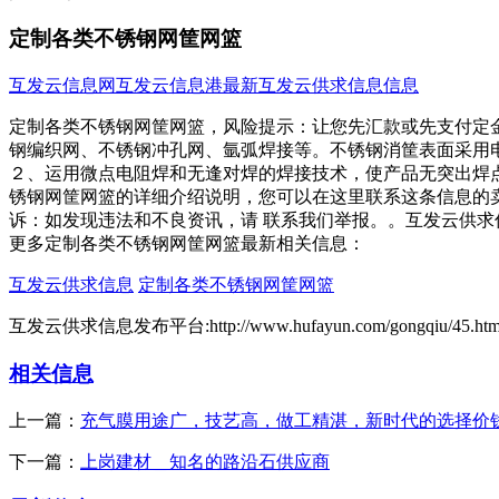
定制各类不锈钢网筐网篮
互发云信息网
互发云信息港
最新互发云供求信息信息
定制各类不锈钢网筐网篮，风险提示：让您先汇款或先支付定
钢编织网、不锈钢冲孔网、氩弧焊接等。不锈钢消筐表面采用
２、运用微点电阻焊和无逢对焊的焊接技术，使产品无突出焊
锈钢网筐网篮的详细介绍说明，您可以在这里联系这条信息的
诉：如发现违法和不良资讯，请 联系我们举报。。互发云供求
更多定制各类不锈钢网筐网篮最新相关信息：
互发云供求信息
定制各类不锈钢网筐网篮
互发云供求信息发布平台:http://www.hufayun.com/gongqiu/45.htm
相关信息
上一篇：
充气膜用途广，技艺高，做工精湛，新时代的选择价
下一篇：
上岗建材＿知名的路沿石供应商