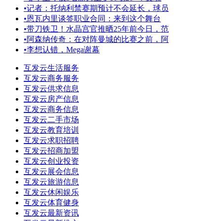
•
记者：托纳利禁赛期预计不会延长，球员
•
恩瓦内里谈签职业合同：来到这个舞台
•
带刀铁卫！水晶宫官推晒25年前今日，范
•
阿森纳传奇：在对阵曼城的比赛之前，阿
•
李想认错，Mega谢幕
互发云生活服务
互发云商务服务
互发云供求信息
互发云房产信息
互发云商务信息
互发云二手市场
互发云教育培训
互发云求职招聘
互发云招商加盟
互发云创业投资
互发云展会信息
互发云旅游信息
互发云休闲娱乐
互发云体育健身
互发云最新资讯