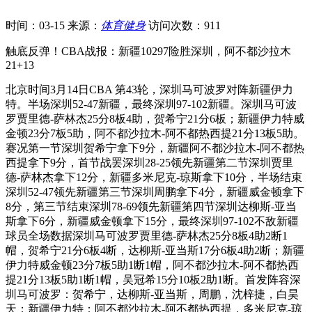
时间：03-15
来源：
体育健身
访问次数：911
触底反弹！CBA战报：新疆10297险胜深圳，阿不都沙拉木
21+13
北京时间3月14日CBA 第43轮，深圳马可波罗对阵新疆伊力
特。半场深圳52-47新疆，最终深圳97-102新疆。深圳马可波
罗贾里德-萨林杰25分8板4助，贺希宁21分6板；新疆伊力特威
金顿23分7板5助，阿不都沙拉木-阿不都热西提21分13板5助。
赛况第一节深圳贺希宁拿下9分，新疆阿不都沙拉木-阿不都热
西提拿下9分，首节战罢深圳28-25领先新疆第二节深圳贾里
德-萨林杰拿下12分，新疆多米尼克-琼斯拿下10分，半场结束
深圳52-47领先新疆第三节深圳周鹏拿下4分，新疆威金顿拿下
8分，第三节结束深圳78-69领先新疆第四节深圳达柳斯-亚当
斯拿下6分，新疆威金顿拿下15分，最终深圳97-102不敌新疆
球员全场数据深圳马可波罗贾里德-萨林杰25分8板4助2断1
帽，贺希宁21分6板4断，达柳斯-亚当斯17分6板4助2断；新疆
伊力特威金顿23分7板5助1断1帽，阿不都沙拉木-阿不都热西
提21分13板5助1断1帽，吴冠希15分10板2助1断。首发阵容深
圳马可波罗：贺希宁，达柳斯-亚当斯，周鹏，沈梓捷，白昊
天；新疆伊力特：阿不都沙拉木-阿不都热西提，多米尼克-琼