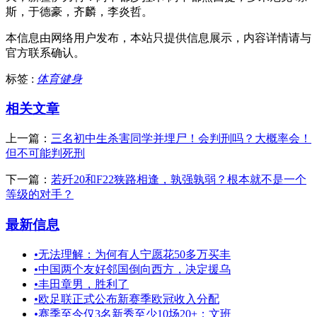
斯，于德豪，齐麟，李炎哲。
本信息由网络用户发布，
本站只提供信息展示，内容详情请与
官方联系确认。
标签 :
体育健身
相关文章
上一篇：
三名初中生杀害同学并埋尸！会判刑吗？大概率会！
但不可能判死刑
下一篇：
若歼20和F22狭路相逢，孰强孰弱？根本就不是一个
等级的对手？
最新信息
•
无法理解：为何有人宁愿花50多万买丰
•
中国两个友好邻国倒向西方，决定援乌
•
丰田章男，胜利了
•
欧足联正式公布新赛季欧冠收入分配
•
赛季至今仅3名新秀至少10场20+：文班