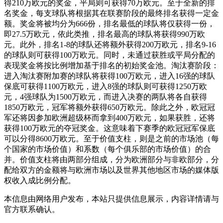
得210万欧元的奖金，平局则可获得70万欧元。至于全新的排
名奖金，每支球队将根据其在联赛阶段的最终排名获得一定金
额。奖金将被均分为666份，排名最低的球队将仅获得一份，
即27.5万欧元，依此类推，排名最高的球队将获得990万欧
元。此外，排名1-8的球队还将额外获得200万欧元，排名9-16
的球队则可获得100万欧元。同时，未通过获胜或平局分配的
表现奖金将按比例增加基于排名的初始奖金池。淘汰赛阶段：
进入淘汰赛附加赛的球队将获得100万欧元，进入16强的球队
保底可获得1100万欧元，进入8强的球队则可获得1250万欧
元，4强球队为1500万欧元，而进入决赛的两队将各自获得
1850万欧元，冠军将额外获得650万欧元。除此之外，欧冠冠
军还将因参加欧洲超级杯而拿到400万欧元，如果获胜，还将
获得100万欧元的夺冠奖金。这意味着下赛季的欧冠冠军保底
可以分得8600万欧元。至于价值支柱，则是之前的市场池（每
个国家的市场价值）和系数（每个俱乐部的市场价值）的合
并。价值支柱将由两部分组成，分为欧洲部分与非欧部分，分
配给双方的金额将与欧洲市场以及世界其他地区市场的媒体版
权收入成比例分配。
本信息由网络用户发布，
本站只提供信息展示，内容详情请与
官方联系确认。