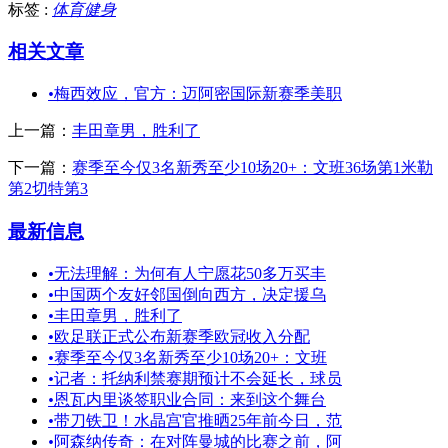
标签 :
体育健身
相关文章
•
梅西效应，官方：迈阿密国际新赛季美职
上一篇：
丰田章男，胜利了
下一篇：
赛季至今仅3名新秀至少10场20+：文班36场第1米勒
第2切特第3
最新信息
•
无法理解：为何有人宁愿花50多万买丰
•
中国两个友好邻国倒向西方，决定援乌
•
丰田章男，胜利了
•
欧足联正式公布新赛季欧冠收入分配
•
赛季至今仅3名新秀至少10场20+：文班
•
记者：托纳利禁赛期预计不会延长，球员
•
恩瓦内里谈签职业合同：来到这个舞台
•
带刀铁卫！水晶宫官推晒25年前今日，范
•
阿森纳传奇：在对阵曼城的比赛之前，阿