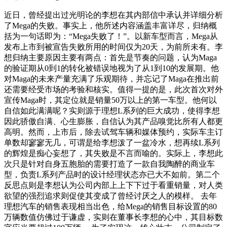
近日，曾经提出过光明论的李想在其内部信中承认并详细分析
了Mega的失败。事实上，他所述内容涵盖丰富详尽，归纳概
括为一句话即为：“Mega失败了！”。以新车型而言，Mega从
发布上市到被宣告失败所用的时间仅为20天，为前所未有。李
想归纳主要原因主要有两点：首先是节奏的问题，认为Maga
的验证期从0到1的转化被错误地视为了从1到10的发展期。他
对Maga的未来产量充满了乐观期待，并忘记了Maga在推出前
还需要经受市场的考验和核实。值得一提的是，此次首次对外
宣传Maga时，其定位就是销量50万以上的第一车型。他何以
自信如此满满呢？实则源于理想L系列的巨大成功，使得李想
因此骄傲自满、心生膨胀，自信认为其产品嗅觉比所有人都更
高明。然而，上市后，除去试驾车辆和媒体预约，实际车主订
单数却寥寥无几，可谓是给李想泼了一盆冷水，想再续L系列
的辉煌是痴心妄想了，其失败是不言而喻的。实际上，李想此
次只是针对自身五胞胎的需要打造了一款自我陶醉的商业车
型，负责L系列产品时的设计经理状态亦已大不如前。第二个
反思点则是李想认为公司内部上上下下过于看重销量，对人类
欲望的强烈追求则促使其变成了曾经讨厌之人的模样。 去年
理想汽车的销售表现相当出色，给Mega的销售目标设置的80
万辆数值仿佛过于谦虚，实则在董事长李想的心中，其目标数