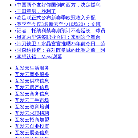
•
中国两个友好邻国倒向西方，决定援乌
•
丰田章男，胜利了
•
欧足联正式公布新赛季欧冠收入分配
•
赛季至今仅3名新秀至少10场20+：文班
•
记者：托纳利禁赛期预计不会延长，球员
•
恩瓦内里谈签职业合同：来到这个舞台
•
带刀铁卫！水晶宫官推晒25年前今日，范
•
阿森纳传奇：在对阵曼城的比赛之前，阿
•
李想认错，Mega谢幕
互发云生活服务
互发云商务服务
互发云供求信息
互发云房产信息
互发云商务信息
互发云二手市场
互发云教育培训
互发云求职招聘
互发云招商加盟
互发云创业投资
互发云展会信息