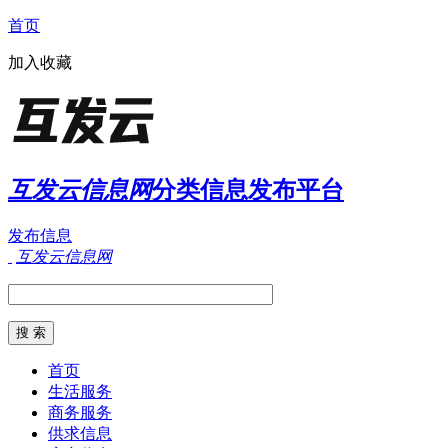
首页
加入收藏
互发云信息网
分类信息发布平台
发布信息
互发云信息网
首页
生活服务
商务服务
供求信息