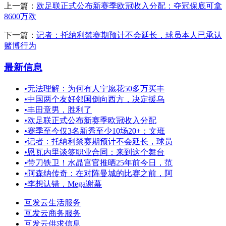
上一篇：
欧足联正式公布新赛季欧冠收入分配：夺冠保底可拿
8600万欧
下一篇：
记者：托纳利禁赛期预计不会延长，球员本人已承认
赌博行为
最新信息
•
无法理解：为何有人宁愿花50多万买丰
•
中国两个友好邻国倒向西方，决定援乌
•
丰田章男，胜利了
•
欧足联正式公布新赛季欧冠收入分配
•
赛季至今仅3名新秀至少10场20+：文班
•
记者：托纳利禁赛期预计不会延长，球员
•
恩瓦内里谈签职业合同：来到这个舞台
•
带刀铁卫！水晶宫官推晒25年前今日，范
•
阿森纳传奇：在对阵曼城的比赛之前，阿
•
李想认错，Mega谢幕
互发云生活服务
互发云商务服务
互发云供求信息